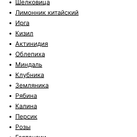
Шелковица
Лимонник китайский
Ирга
Кизил
Актинидия
Облепиха
Миндаль
Клубника
Земляника
Рябина
Калина
Персик
Розы