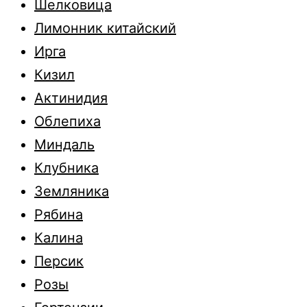
Шелковица
Лимонник китайский
Ирга
Кизил
Актинидия
Облепиха
Миндаль
Клубника
Земляника
Рябина
Калина
Персик
Розы