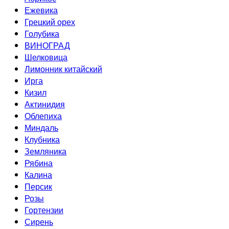
Ежевика
Грецкий орех
Голубика
ВИНОГРАД
Шелковица
Лимонник китайский
Ирга
Кизил
Актинидия
Облепиха
Миндаль
Клубника
Земляника
Рябина
Калина
Персик
Розы
Гортензии
Сирень