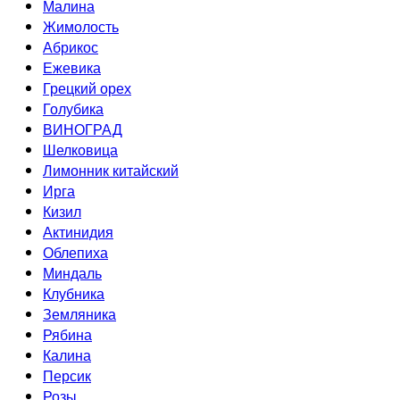
Малина
Жимолость
Абрикос
Ежевика
Грецкий орех
Голубика
ВИНОГРАД
Шелковица
Лимонник китайский
Ирга
Кизил
Актинидия
Облепиха
Миндаль
Клубника
Земляника
Рябина
Калина
Персик
Розы