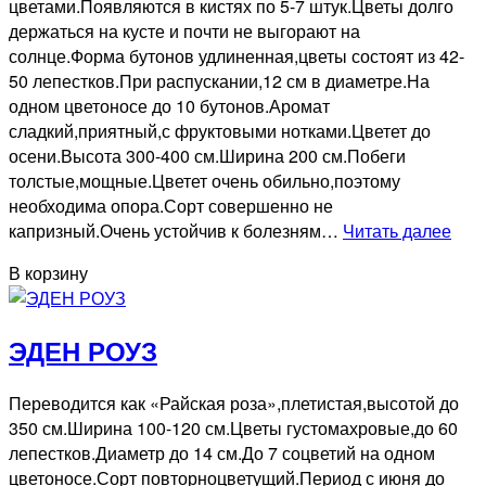
цветами.Появляются в кистях по 5-7 штук.Цветы долго
держаться на кусте и почти не выгорают на
солнце.Форма бутонов удлиненная,цветы состоят из 42-
50 лепестков.При распускании,12 см в диаметре.На
одном цветоносе до 10 бутонов.Аромат
сладкий,приятный,с фруктовыми нотками.Цветет до
осени.Высота 300-400 см.Ширина 200 см.Побеги
толстые,мощные.Цветет очень обильно,поэтому
необходима опора.Сорт совершенно не
АМ
капризный.Очень устойчив к болезням…
Читать далее
В корзину
ЭДЕН РОУЗ
Переводится как «Райская роза»,плетистая,высотой до
350 см.Ширина 100-120 см.Цветы густомахровые,до 60
лепестков.Диаметр до 14 см.До 7 соцветий на одном
цветоносе.Сорт повторноцветущий.Период с июня до