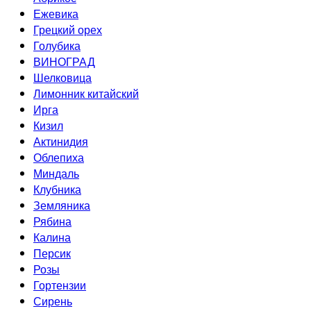
Ежевика
Грецкий орех
Голубика
ВИНОГРАД
Шелковица
Лимонник китайский
Ирга
Кизил
Актинидия
Облепиха
Миндаль
Клубника
Земляника
Рябина
Калина
Персик
Розы
Гортензии
Сирень