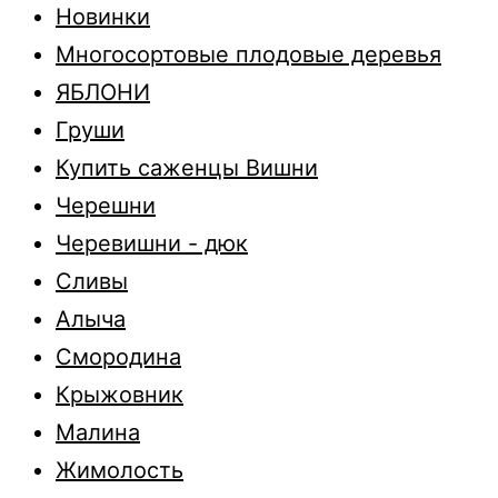
Новинки
Многосортовые плодовые деревья
ЯБЛОНИ
Груши
Купить саженцы Вишни
Черешни
Черевишни - дюк
Сливы
Алыча
Смородина
Крыжовник
Малина
Жимолость