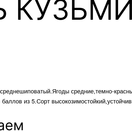
Ь КУЗЬМ
й,среднешиповатый.Ягоды средние,темно-красн
баллов из 5.Сорт высокозимостойкий,устойчив
аем