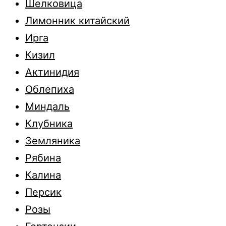
Шелковица
Лимонник китайский
Ирга
Кизил
Актинидия
Облепиха
Миндаль
Клубника
Земляника
Рябина
Калина
Персик
Розы