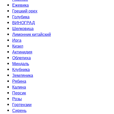
Ежевика
Грецкий орех
Голубика
ВИНОГРАД
Шелковица
Лимонник китайский
Ирга
Кизил
Актинидия
Облепиха
Миндаль
Клубника
Земляника
Рябина
Калина
Персик
Розы
Гортензии
Сирень