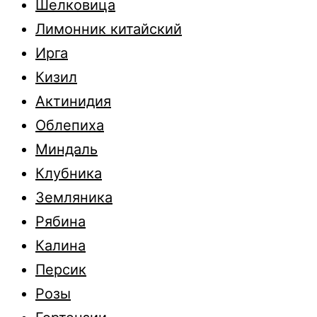
Шелковица
Лимонник китайский
Ирга
Кизил
Актинидия
Облепиха
Миндаль
Клубника
Земляника
Рябина
Калина
Персик
Розы