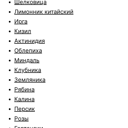
Шелковица
Лимонник китайский
Ирга
Кизил
Актинидия
Облепиха
Миндаль
Клубника
Земляника
Рябина
Калина
Персик
Розы