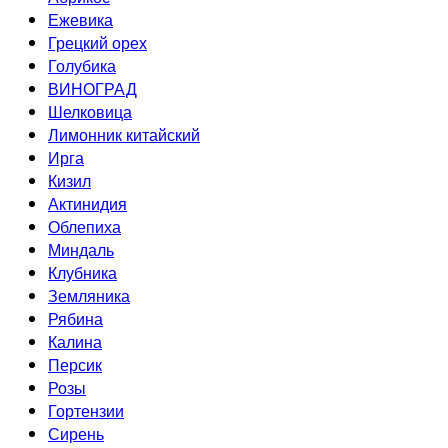
Ежевика
Грецкий орех
Голубика
ВИНОГРАД
Шелковица
Лимонник китайский
Ирга
Кизил
Актинидия
Облепиха
Миндаль
Клубника
Земляника
Рябина
Калина
Персик
Розы
Гортензии
Сирень