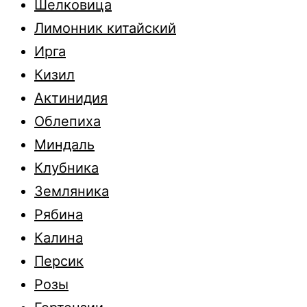
Шелковица
Лимонник китайский
Ирга
Кизил
Актинидия
Облепиха
Миндаль
Клубника
Земляника
Рябина
Калина
Персик
Розы